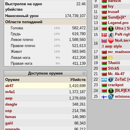
9
barezik
Выстрелов на одно
22.46
10
fuy
убийство
11
trusa4
Нанесенный урон
174,739,107
12
Sund[e]X*
Области попаданий
13
Legend.pro 
Голова
582,472
Ultra | 
13%
14
Грудь
619,780
14%
PeN right
15
Левое плечо
1,588,560
34%
NoA.tm>
16
Правое плечо
521,613
12%
:\ awp style
Живот
583,945
17
mr_madsso
13%
18
Левая нога
412,204
9%
19
TAwiiii
Правая нога
411,139
9%
20
St!ck$
Доступное оружие
21
Mr. Ak-47
22
ZoTaC [+
Оружие
Убийств
23
crackpot
ak47
1,410,698
[BLR]EX
24
m4a1
1,372,187
25
m!nions 
awp
1,278,659
deagle
348,261
usp
214,786
famas
146,980
galil
98,343
grenade
96,212