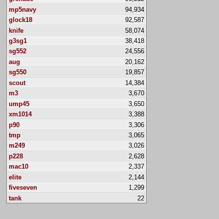
mp5navy
94,934
glock18
92,587
knife
58,074
g3sg1
38,418
sg552
24,556
aug
20,162
sg550
19,857
scout
14,384
m3
3,670
ump45
3,650
xm1014
3,388
p90
3,306
tmp
3,065
m249
3,026
p228
2,628
mac10
2,337
elite
2,144
fiveseven
1,299
tank
22