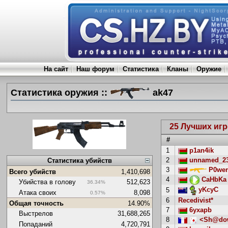
На сайт
Наш форум
Статистика
Кланы
Оружие
Статистика оружия ::
ak47
25 Лучших игр
#
1
p1an4ik
2
unnamed_2
Статистика убийств
3
P0wer
Всего убийств
1,410,698
4
CaHbKa
Убийства в голову
512,623
36.34%
yKcyC
5
Атака своих
8,098
0.57%
6
Recedivist*
Общая точность
14.90%
7
6yxapb
Выстрелов
31,688,265
8
<Sh@dow
Попаданий
4,720,791