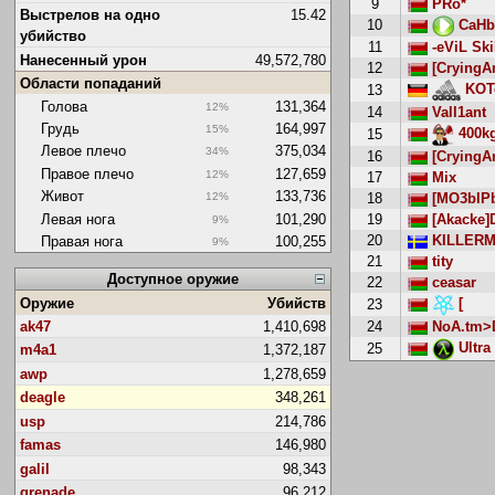
9
PRo*
Выстрелов на одно
15.42
10
CaHb
убийство
11
-eViL Sk
Нанесенный урон
49,572,780
12
[CryingA
Области попаданий
KOTo
13
Голова
131,364
12%
14
Vall1ant
Грудь
164,997
15%
400k
15
Левое плечо
375,034
34%
16
[CryingAn
Правое плечо
127,659
12%
17
Mix
Живот
133,736
18
[MO3blP
12%
Левая нога
101,290
19
[Akacke]
9%
20
KILLERM
Правая нога
100,255
9%
21
tity
Доступное оружие
22
ceasar
Оружие
Убийств
[
23
ak47
1,410,698
24
NoA.tm>
Ultra
25
m4a1
1,372,187
awp
1,278,659
deagle
348,261
usp
214,786
famas
146,980
galil
98,343
grenade
96,212