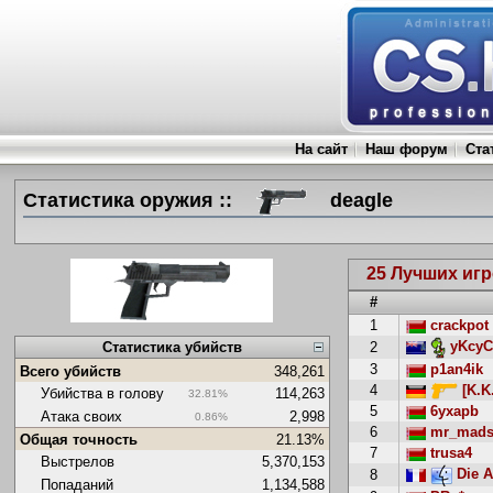
На сайт
Наш форум
Ста
Статистика оружия ::
deagle
25 Лучших игр
#
1
crackpot
yKcyC
2
Статистика убийств
3
p1an4ik
Всего убийств
348,261
4
[K.K
Убийства в голову
114,263
32.81%
5
6yxapb
Атака своих
2,998
0.86%
6
mr_mads
Общая точность
21.13%
7
trusa4
Выстрелов
5,370,153
Die A
8
Попаданий
1,134,588