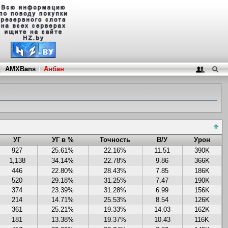
AMXBans
Анбан
УГ
УГ в %
Точность
В/У
Урон
927
25.61%
22.16%
11.51
390K
1,138
34.14%
22.78%
9.86
366K
446
22.80%
28.43%
7.85
186K
520
29.18%
31.25%
7.47
190K
374
23.39%
31.28%
6.99
156K
214
14.71%
25.53%
8.54
126K
361
25.21%
19.33%
14.03
162K
181
13.38%
19.37%
10.43
116K