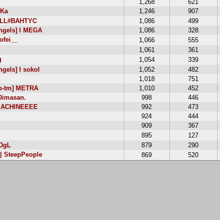
1,268
621
Ka
1,246
907
iLL#BAHTYC
1,086
499
ngels] l MEGA
1,086
328
fei__
1,066
555
1,061
361
g
1,054
339
gels] l sokol
1,052
482
1,018
751
b-tm] METRA
1,010
452
Dimasan.
998
446
ACHINEEEE
992
473
924
444
909
367
895
127
DgL
879
290
 | SteepPeople
869
520