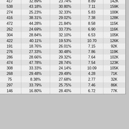
417
32.89%
23.74%
8.89
142K
538
43.18%
30.80%
7.11
159K
274
25.23%
32.33%
5.83
100K
416
38.31%
29.02%
7.38
128K
472
44.28%
21.84%
8.58
115K
262
24.69%
33.73%
6.90
116K
304
28.84%
32.10%
6.53
105K
422
40.11%
19.53%
10.70
126K
191
18.76%
26.01%
7.15
92K
276
27.33%
30.48%
7.86
119K
286
28.66%
29.32%
7.64
102K
474
47.78%
28.74%
7.54
123K
308
33.33%
24.14%
10.09
105K
268
29.48%
29.49%
4.28
71K
75
8.38%
27.68%
2.77
32K
297
33.79%
25.75%
7.46
86K
146
16.80%
28.40%
6.72
77K