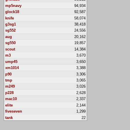
mp5navy
94,934
glock18
92,587
knife
58,074
g3sg1
38,418
sg552
24,556
aug
20,162
sg550
19,857
scout
14,384
m3
3,670
ump45
3,650
xm1014
3,388
p90
3,306
tmp
3,065
m249
3,026
p228
2,628
mac10
2,337
elite
2,144
fiveseven
1,299
tank
22