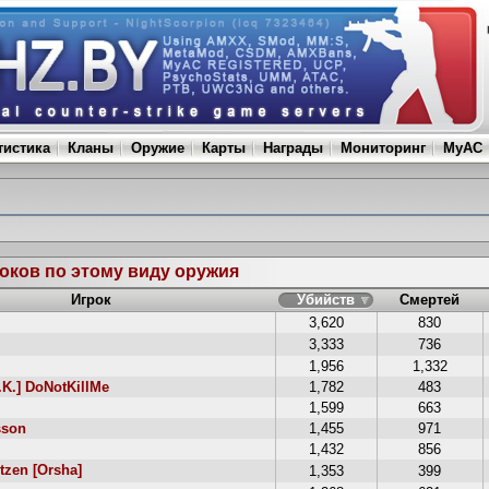
тистика
Кланы
Оружие
Карты
Награды
Мониторинг
MyAC
оков по этому виду оружия
Игрок
Убийств
Смертей
3,620
830
3,333
736
1,956
1,332
.K.] DoNotKillMe
1,782
483
1,599
663
son
1,455
971
1,432
856
tzen [Orsha]
1,353
399