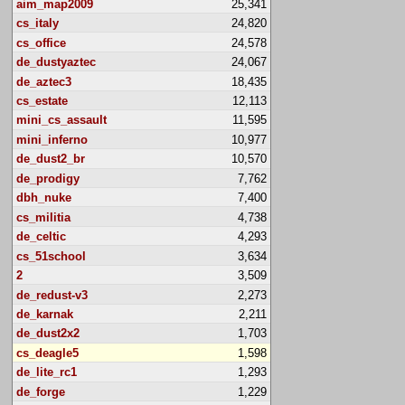
aim_map2009
25,341
cs_italy
24,820
cs_office
24,578
de_dustyaztec
24,067
de_aztec3
18,435
cs_estate
12,113
mini_cs_assault
11,595
mini_inferno
10,977
de_dust2_br
10,570
de_prodigy
7,762
dbh_nuke
7,400
cs_militia
4,738
de_celtic
4,293
cs_51school
3,634
2
3,509
de_redust-v3
2,273
de_karnak
2,211
de_dust2x2
1,703
cs_deagle5
1,598
de_lite_rc1
1,293
de_forge
1,229