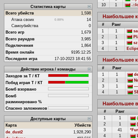
10
1
.::I
Статистика карты
Всего убийств
1,598
Наибольшее к
Атака своих
14
0.88%
#
Ранг
Самоубийства
0
1
1
sa
Всего игр
1,679
2
1
Pl
Всего раундов
3,985
3
1
sz
Подключения
1,864
4
1
Eclip
Время онлайн
9195:12:25
Последняя игра
17-10-2023 18:41:55
Наибольшее к
#
Ранг
Действие игрока / команды
1
1
d
Заходов за Т / КТ
2
1
No
Побед играя Т / КТ
3
1
---
Бомб взорвано
4
1
S
Бомб
разминировано %
Наибольшее 
Спасено заложников
#
Ранг
1
1
Доступные карты
2
1
(
Карта
Убийств
3
41
*Fu
de_dust2
1,928,290
4
1
L