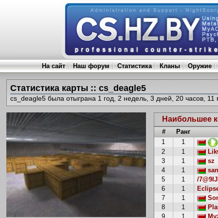
На сайт
Наш форум
Статистика
Кланы
Оружие
Статистика карты :: cs_deagle5
cs_deagle5 была отыграна 1 год, 2 недель, 3 дней, 20 часов, 11 
Наибольшее к
#
Ранг
1
1
2
1
Lik
3
1
sz
4
1
san
5
1
/7@9IJ
6
1
Eclips
7
1
Son
8
1
Pla
9
1
My>