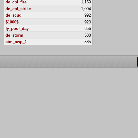
de_cpl_fire
1,159
de_cpl_strike
1,004
de_scud
992
$1000$
920
fy_pool_day
856
de_storm
588
aim_awp_1
585