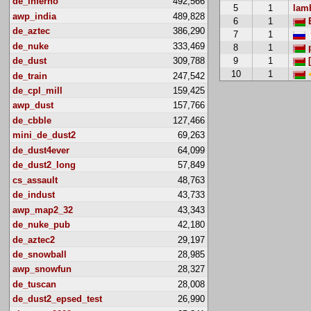
de_inferno
492,566
5
1
lam
awp_india
489,828
6
1
E
de_aztec
386,290
7
1
de_nuke
333,469
8
1
p
de_dust
309,788
9
1
[
10
1
de_train
247,542
de_cpl_mill
159,425
awp_dust
157,766
de_cbble
127,466
mini_de_dust2
69,263
de_dust4ever
64,099
de_dust2_long
57,849
cs_assault
48,763
de_indust
43,733
awp_map2_32
43,343
de_nuke_pub
42,180
de_aztec2
29,197
de_snowball
28,985
awp_snowfun
28,327
de_tuscan
28,008
de_dust2_epsed_test
26,990