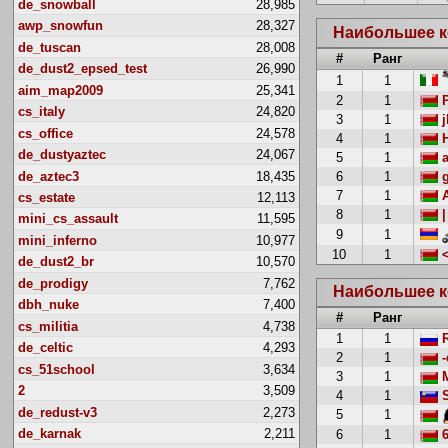
de_snowball
28,985
awp_snowfun
28,327
Наибольшее к
de_tuscan
28,008
#
Ранг
de_dust2_epsed_test
26,990
1
1
aim_map2009
25,341
2
1
P
cs_italy
24,820
3
1
j
cs_office
24,578
4
1
H
de_dustyaztec
24,067
5
1
a
de_aztec3
18,435
6
1
g
7
1
A
cs_estate
12,113
8
1
|
mini_cs_assault
11,595
9
1
mini_inferno
10,977
10
1
<
de_dust2_br
10,570
de_prodigy
7,762
Наибольшее к
dbh_nuke
7,400
#
Ранг
cs_militia
4,738
1
1
R
de_celtic
4,293
2
1
-
cs_51school
3,634
3
1
M
2
3,509
4
1
S
de_redust-v3
2,273
5
1
de_karnak
2,211
6
1
6