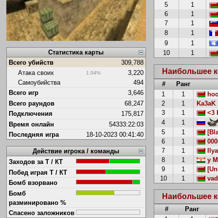
5
1
6
1
7
1
8
1
9
1
Статистика карты
10
1
Всего убийств
309,788
Наибольшее к
Атака своих
3,220
1.04%
Самоубийства
494
#
Ранг
Всего игр
3,646
1
1
hoo
2
1
Ka3aK
Всего раундов
68,247
3
1
<3 
Подключения
175,817
4
1
Время онлайн
54333:22:03
5
1
[Bl
Последняя игра
18-10-2023 00:41:40
6
1
000
7
1
Ily
Действие игрока / команды
8
1
y M
Заходов за Т / КТ
9
1
[Un
Побед играя Т / КТ
10
1
vad
Бомб взорвано
Бомб
Наибольшее к
разминировано %
#
Ранг
Спасено заложников