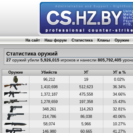
На сайт
Наш форум
Статистика
Кланы
Оружие
Статистика оружий
27
оружий убили
5,926,015
игроков и нанесли
805,792,405
урон
Оружие
Убийств
УГ
УГ в %
96,212
19
0.02%
1,410,698
512,623
36.34%
1,372,187
475,558
34.66%
1,278,659
197,358
15.43%
348,261
114,263
32.81%
214,786
86,038
40.06%
58,074
5,966
10.27%
146,980
60,665
41.27%