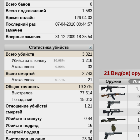
Всего банов
0
Всего подключений
1,583
Время онлайн
126:04:03
Последний раз
07-04-2010 00:44:57
замечен
Впервые замечен
31-12-2009 18:35:54
Статистика убийств
Всего убийств
3,321
Убийства в голову
1,218
36.68%
Атака своих
33
0.99%
21 Вид(ов) о
Всего смертей
2,743
Атака своих
21
0.77%
Оружие
Уби
Общая точность
19.37%
1,
Выстрелов
77,514
9
Попаданий
15,013
3
Отношение убийств/
1.21
смертей
2
Убийств в минуту
0.44
1
Убийств подряд
16
1
Смертей подряд
8
1
Выстрелов на одно
23.34