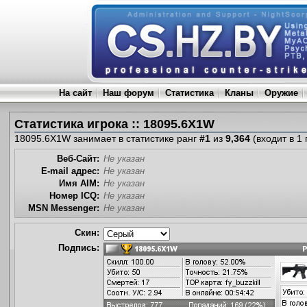
На сайт
Наш форум
Статистика
Кланы
Оружие
Статистика игрока :: 18095.6X1W
18095.6X1W занимает в статистике ранг
#1
из
9,364
(входит в 1
Веб-Сайт:
Не указан
E-mail адрес:
Не указан
Имя AIM:
Не указан
Номер ICQ:
Не указан
MSN Messenger:
Не указан
Скин:
Подпись: