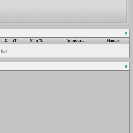
С
УГ
УГ в %
Точность
Навык
ены