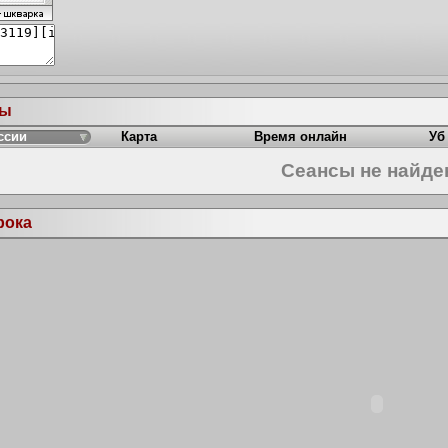
ры
ссии
Карта
Время онлайн
Уб
Сеансы не найд
рока