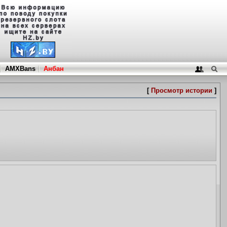
AMXBans
Анбан
[
Просмотр истории
]