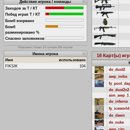
Действие игрока / команды
Заходов за Т / КТ
Побед играя Т / КТ
Бомб взорвано
Бомб
разминировано %
Спасено заложников
Показаны только 10 лучших IDs игрока
Имена игрока
16 Карт(ы) иг
Имя
использовано
FIKSIK
104
de_dust2
awp_india
fy_pool_da
de_dust2x2
aim_awp_1
de_inferno
fy_iceworld
de_dawn
de_nuke
awp_city