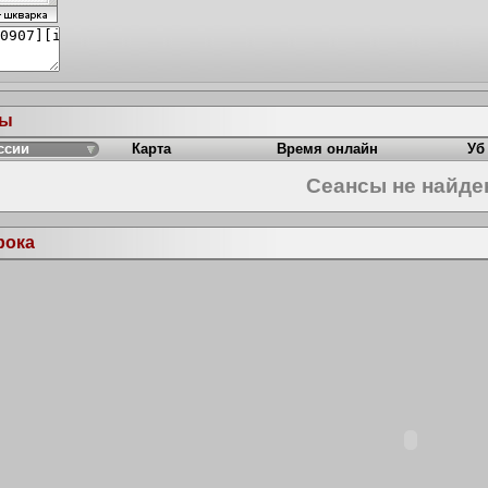
ры
ссии
Карта
Время онлайн
Уб
Сеансы не найд
рока