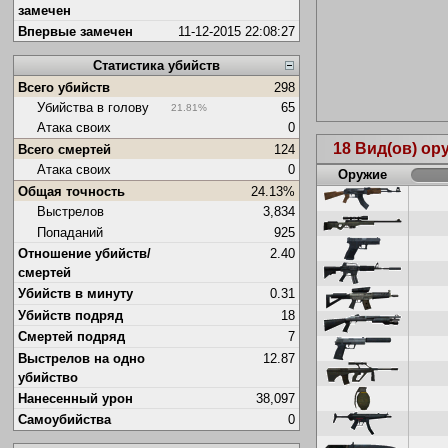
замечен
Впервые замечен
11-12-2015 22:08:27
Статистика убийств
Всего убийств
298
Убийства в голову
65
21.81%
Атака своих
0
18 Вид(ов) о
Всего смертей
124
Атака своих
0
Оружие
Общая точность
24.13%
Выстрелов
3,834
Попаданий
925
Отношение убийств/
2.40
смертей
Убийств в минуту
0.31
Убийств подряд
18
Смертей подряд
7
Выстрелов на одно
12.87
убийство
Нанесенный урон
38,097
Самоубийства
0