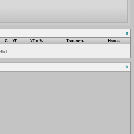
С
УГ
УГ в %
Точность
Навык
ены