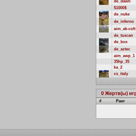
de_dawn
$1000$
de_nuke
de_inferno
aim_ak-colt
de_tuscan
de_box
de_aztec
aim_awp_1
35hp_35
ka_2
cs_italy
0 Жертв(ы) иг
#
Ранг