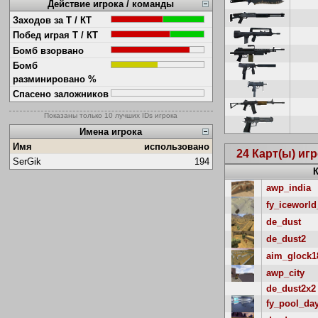
Действие игрока / команды
Заходов за Т / КТ
Побед играя Т / КТ
Бомб взорвано
Бомб
разминировано %
Спасено заложников
Показаны только 10 лучших IDs игрока
Имена игрока
Имя
использовано
24 Карт(ы) иг
SerGik
194
awp_india
fy_iceworld
de_dust
de_dust2
aim_glock1
awp_city
de_dust2x2
fy_pool_da