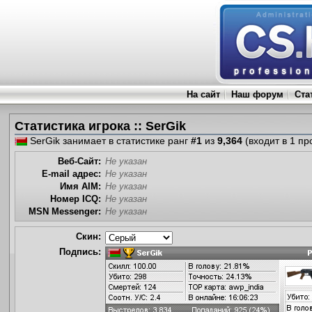
На сайт
Наш форум
Ста
Статистика игрока :: SerGik
SerGik занимает в статистике ранг
#1
из
9,364
(входит в 1 пр
Веб-Сайт:
Не указан
E-mail адрес:
Не указан
Имя AIM:
Не указан
Номер ICQ:
Не указан
MSN Messenger:
Не указан
Скин:
Подпись: