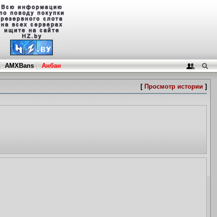
AMXBans
Анбан
[
Просмотр истории
]