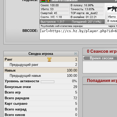
BBCODE:
0 Сеансов иг
Сводка игрока
Время сессии
Ранг
1
Предыдущий ранг
2
Навык
100.00
Предыдущий навык
100.00
Попадания иг
Уровень активности
0%
Бонусные очки
29
Всего игр
5
Всего раундов
72
Карт сыграно
5
Всего наград
0
Всего киков
0