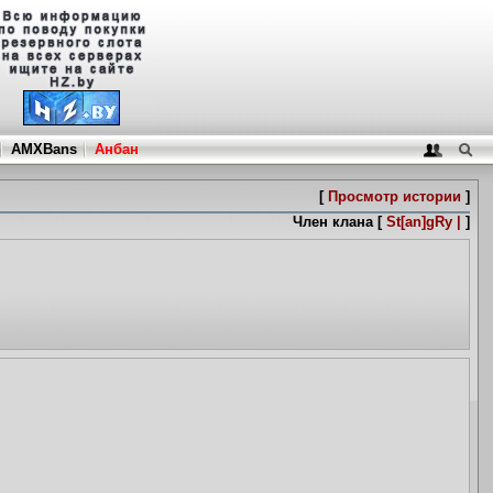
AMXBans
Анбан
[
Просмотр истории
]
Член клана [
St[an]gRy |
]