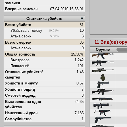
замечен
Впервые замечен
07-04-2010 16:53:01
Статистика убийств
Всего убийств
51
Убийства в голову
10
19.61%
Атака своих
3
5.88%
11 Вид(ов) о
Всего смертей
35
Атака своих
0
Оружие
Общая точность
15.38%
Выстрелов
1,242
Попаданий
191
Отношение убийств/
1.46
смертей
Убийств в минуту
0.57
Убийств подряд
7
Смертей подряд
3
Выстрелов на одно
24.35
убийство
Нанесенный урон
7,185
Самоубийства
1