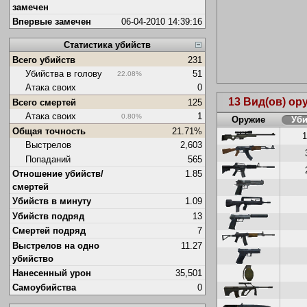
замечен
Впервые замечен
06-04-2010 14:39:16
Статистика убийств
Всего убийств
231
Убийства в голову
51
22.08%
Атака своих
0
13 Вид(ов) о
Всего смертей
125
Атака своих
1
0.80%
Оружие
Уб
Общая точность
21.71%
Выстрелов
2,603
Попаданий
565
Отношение убийств/
1.85
смертей
Убийств в минуту
1.09
Убийств подряд
13
Смертей подряд
7
Выстрелов на одно
11.27
убийство
Нанесенный урон
35,501
Самоубийства
0