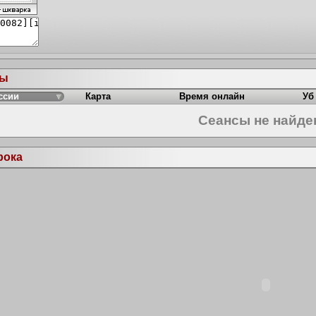
ры
ссии
Карта
Время онлайн
Уб
Сеансы не найд
рока