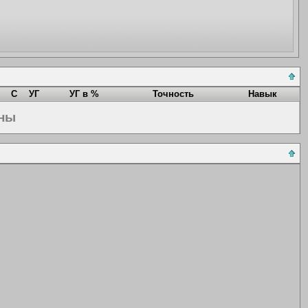
С
УГ
УГ в %
Точность
Навык
ены