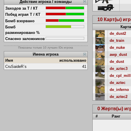
Действие игрока / команды
Заходов за Т / КТ
Побед играя Т / КТ
10 Карт(ы) иг
Бомб взорвано
Карта
Бомб
разминировано %
de_dust2
Спасено заложников
de_train
de_nuke
Показаны только 10 лучших IDs игрока
Имена игрока
awp_dust
Имя
использовано
de_dust
CruSaideR`s
41
de_aztec3
de_cpl_mill
de_aztec
de_inferno
de_aztec2
0 Жертв(ы) иг
#
Ранг