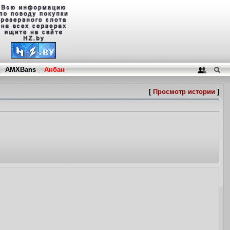
AMXBans
Анбан
[
Просмотр истории
]