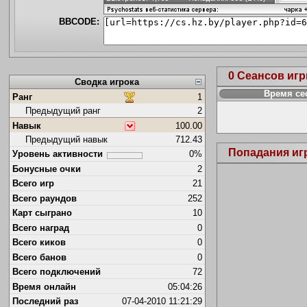
BBCODE:
0 Сеансов иг
Сводка игрока
Время се
Ранг
1
Предыдущий ранг
2
Навык
100.00
Предыдущий навык
712.43
Попадания иг
Уровень активности
0%
Бонусные очки
2
Всего игр
21
Всего раундов
252
Карт сыграно
10
Всего наград
0
Всего киков
0
Всего банов
0
Всего подключений
72
Время онлайн
05:04:26
Последний раз
07-04-2010 11:21:29