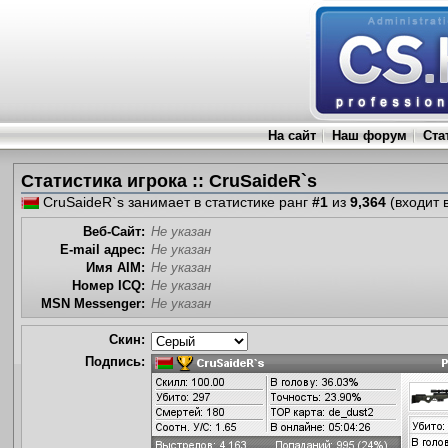
На сайт
Наш форум
Ста
Статистика игрока :: CruSaideR`s
CruSaideR`s занимает в статистике ранг
#1
из
9,364
(входит 
Веб-Сайт:
Не указан
E-mail адрес:
Не указан
Имя AIM:
Не указан
Номер ICQ:
Не указан
MSN Messenger:
Не указан
Скин:
Подпись: