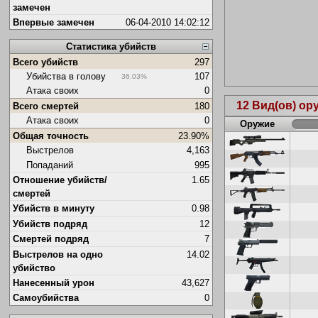
замечен
Впервые замечен
06-04-2010 14:02:12
Статистика убийств
Всего убийств
297
Убийства в голову
107
36.03%
Атака своих
0
12 Вид(ов) о
Всего смертей
180
Атака своих
0
Оружие
Общая точность
23.90%
Выстрелов
4,163
Попаданий
995
Отношение убийств/
1.65
смертей
Убийств в минуту
0.98
Убийств подряд
12
Смертей подряд
7
Выстрелов на одно
14.02
убийство
Нанесенный урон
43,627
Самоубийства
0