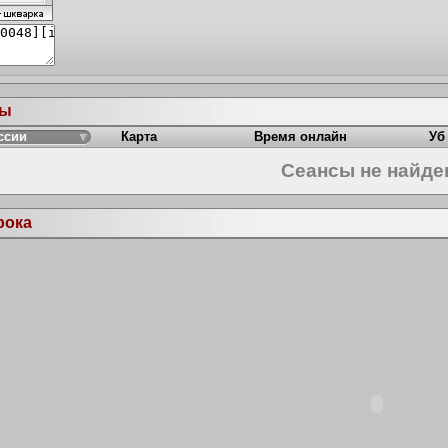
ры
ссии
Карта
Время онлайн
Уб
Сеансы не найд
рока