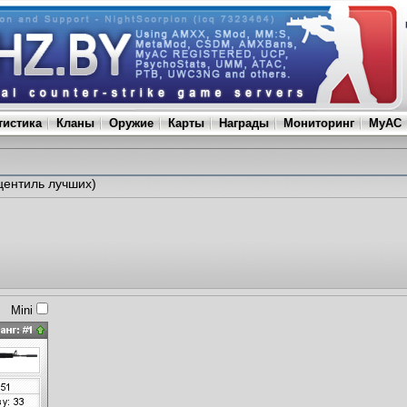
тистика
Кланы
Оружие
Карты
Награды
Мониторинг
MyAC
центиль лучших)
Mini