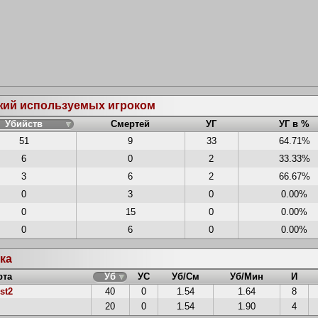
ужий используемых игроком
Убийств
Смертей
УГ
УГ в %
51
9
33
64.71%
6
0
2
33.33%
3
6
2
66.67%
0
3
0
0.00%
0
15
0
0.00%
0
6
0
0.00%
ока
рта
Уб
УС
Уб/См
Уб/Мин
И
st2
40
0
1.54
1.64
8
20
0
1.54
1.90
4