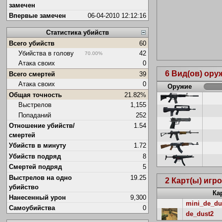
замечен
Впервые замечен
06-04-2010 12:12:16
Статистика убийств
Всего убийств
60
Убийства в голову
42
70.00%
Атака своих
0
6 Вид(ов) ор
Всего смертей
39
Атака своих
0
Оружие
Общая точность
21.82%
Выстрелов
1,155
Попаданий
252
Отношение убийств/
1.54
смертей
Убийств в минуту
1.72
Убийств подряд
8
Смертей подряд
5
Выстрелов на одно
19.25
2 Карт(ы) игр
убийство
Ка
Нанесенный урон
9,300
mini_de_du
Самоубийства
0
de_dust2