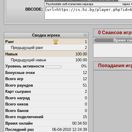
BBCODE:
0 Сеансов иг
Сводка игрока
Время се
Ранг
1
Предыдущий ранг
2
Навык
100.00
Предыдущий навык
100.00
Попадания иг
Уровень активности
0%
Бонусные очки
12
Всего игр
12
Всего раундов
51
Карт сыграно
2
Всего наград
0
Всего киков
0
Всего банов
0
Всего подключений
15
Время онлайн
00:34:50
Последний раз
06-04-2010 12:24:39