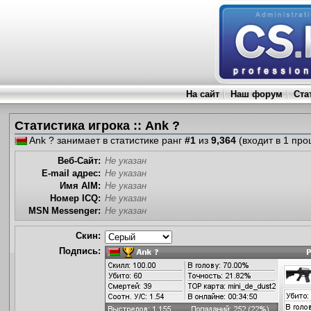
На сайт
Наш форум
Ста
Статистика игрока :: Ank ?
Ank ? занимает в статистике ранг
#1
из
9,364
(входит в 1 про
Веб-Сайт:
Не указан
E-mail адрес:
Не указан
Имя AIM:
Не указан
Номер ICQ:
Не указан
MSN Messenger:
Не указан
Скин:
Подпись: