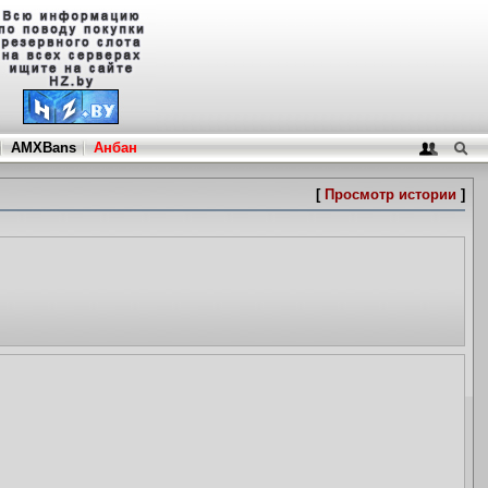
AMXBans
Анбан
[
Просмотр истории
]