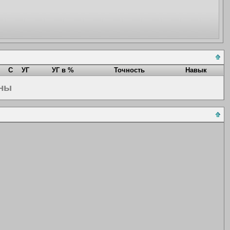
С
УГ
УГ в %
Точность
Навык
ены