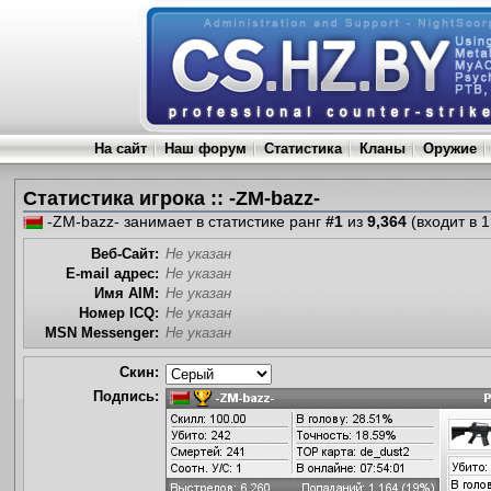
На сайт
Наш форум
Статистика
Кланы
Оружие
Статистика игрока :: -ZM-bazz-
-ZM-bazz- занимает в статистике ранг
#1
из
9,364
(входит в 
Веб-Сайт:
Не указан
E-mail адрес:
Не указан
Имя AIM:
Не указан
Номер ICQ:
Не указан
MSN Messenger:
Не указан
Скин:
Подпись: