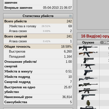
замечен
Впервые замечен
05-04-2010 21:06:07
Статистика убийств
Всего убийств
242
Убийства в голову
69
28.51%
Атака своих
2
0.83%
16 Вид(ов) о
Всего смертей
241
Атака своих
1
0.41%
Оружие
Уб
Общая точность
18.59%
Выстрелов
6,260
Попаданий
1,164
Отношение убийств/
1.00
смертей
Убийств в минуту
0.51
Убийств подряд
10
Смертей подряд
7
Выстрелов на одно
25.87
убийство
Нанесенный урон
36,814
Самоубийства
5