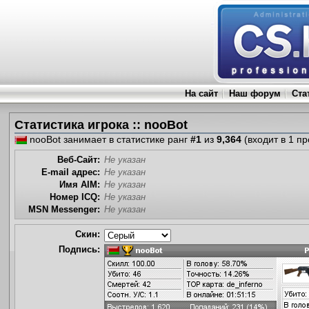
На сайт
Наш форум
Ста
Статистика игрока :: nooBot
nooBot занимает в статистике ранг
#1
из
9,364
(входит в 1 п
Веб-Сайт:
Не указан
E-mail адрес:
Не указан
Имя AIM:
Не указан
Номер ICQ:
Не указан
MSN Messenger:
Не указан
Скин:
Подпись: