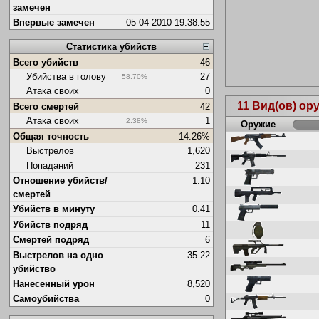
замечен
Впервые замечен
05-04-2010 19:38:55
Статистика убийств
Всего убийств
46
Убийства в голову
27
58.70%
Атака своих
0
11 Вид(ов) о
Всего смертей
42
Атака своих
1
2.38%
Оружие
Общая точность
14.26%
Выстрелов
1,620
Попаданий
231
Отношение убийств/
1.10
смертей
Убийств в минуту
0.41
Убийств подряд
11
Смертей подряд
6
Выстрелов на одно
35.22
убийство
Нанесенный урон
8,520
Самоубийства
0