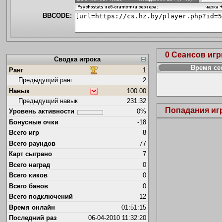
BBCODE:
0 Сеансов иг
Сводка игрока
Время се
Ранг
1
Предыдущий ранг
2
Навык
100.00
Предыдущий навык
231.32
Попадания иг
Уровень активности
0%
Бонусные очки
-18
Всего игр
8
Всего раундов
77
Карт сыграно
7
Всего наград
0
Всего киков
0
Всего банов
0
Всего подключений
12
Время онлайн
01:51:15
Последний раз
06-04-2010 11:32:20