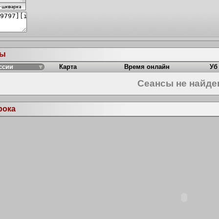
ры
ссии
Карта
Время онлайн
Уб
Сеансы не найд
рока