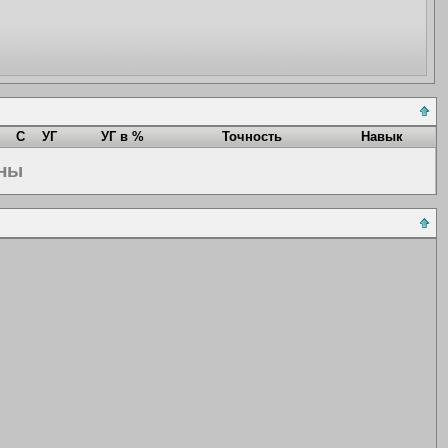
С
УГ
УГ в %
Точность
Навык
ены