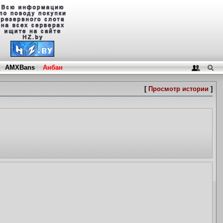
AMXBans
Анбан
[
Просмотр истории
]