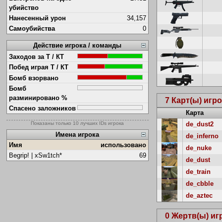
убийство
Нанесенный урон
34,157
Самоубийства
0
Действие игрока / команды
Заходов за Т / КТ
Побед играя Т / КТ
Бомб взорвано
Бомб
разминировано %
7 Карт(ы) игр
Спасено заложников
Карта
Показаны только 10 лучших IDs игрока
de_dust2
Имена игрока
de_inferno
Имя
использовано
de_nuke
Begrip! | xSw1tch*
69
de_dust
de_train
de_cbble
de_aztec
0 Жертв(ы) иг