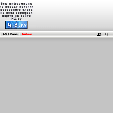
AMXBans
Анбан