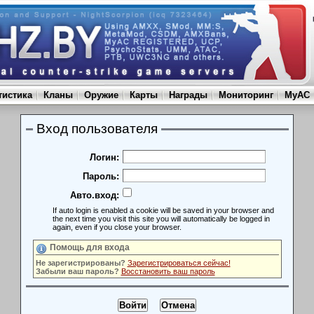
тистика
Кланы
Оружие
Карты
Награды
Мониторинг
MyAC
Вход пользователя
Логин:
Пароль:
Авто.вход:
If auto login is enabled a cookie will be saved in your browser and
the next time you visit this site you will automatically be logged in
again, even if you close your browser.
Помощь для входа
Не зарегистрированы?
Зарегистрироваться сейчас!
Забыли ваш пароль?
Восстановить ваш пароль