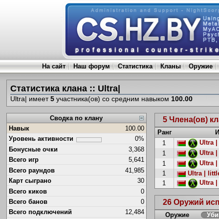
На сайт
Наш форум
Статистика
Кланы
Оружие
Статистика клана :: Ultra|
Ultra| имеет
5
участника(ов) со средним навыком
100.00
Сводка по клану
5 Члена(ов) к
Навык
100.00
Ранг
И
Уровень активности
0%
Ultra 
1
Бонусные очки
3,368
Ultra 
1
Всего игр
5,641
Ultra |
1
Всего раундов
41,985
1
Ultra | litt
Карт сыграно
30
Ultra 
1
Всего киков
0
26 Оружий ис
Всего банов
0
Всего подключений
12,484
Оружие
Уби