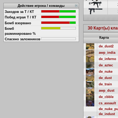
Действие игрока / команды
Заходов за Т / КТ
Побед играя Т / КТ
Бомб взорвано
30 Карт(ы) кл
Бомб
разминировано %
Карта
Спасено заложников
de_dust2
awp_india
de_inferno
de_aztec
de_nuke
de_dust
de_train
awp_dust
de_cbble
cs_assault
de_nuke_p
de_indust