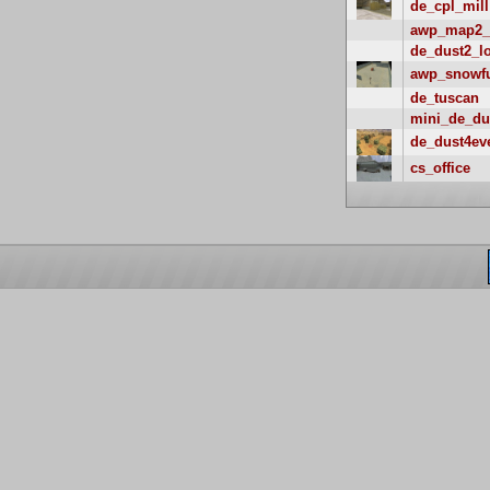
de_cpl_mill
awp_map2_
de_dust2_l
awp_snowf
de_tuscan
mini_de_du
de_dust4ev
cs_office