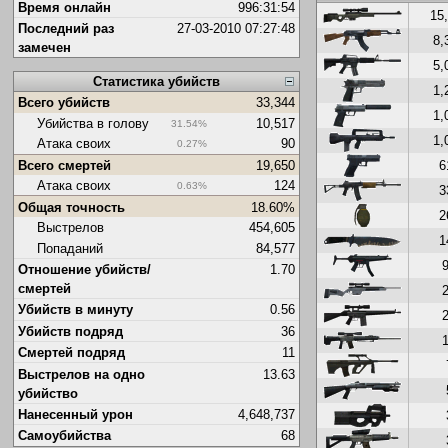
Время онлайн
996:31:54
15
Последний раз
27-03-2010 07:27:48
8,
замечен
5,
Статистика убийств
1,
Всего убийств
33,344
1,
Убийства в голову
10,517
31.54%
1,
Атака своих
90
0.27%
6
Всего смертей
19,650
Атака своих
124
0.63%
3
Общая точность
18.60%
2
Выстрелов
454,605
1
Попаданий
84,577
Отношение убийств/
1.70
смертей
Убийств в минуту
0.56
Убийств подряд
36
Смертей подряд
11
Выстрелов на одно
13.63
убийство
Нанесенный урон
4,648,737
Самоубийства
68