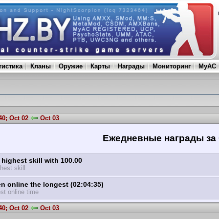
тистика
Кланы
Оружие
Карты
Награды
Мониторинг
MyAC
0; Oct 02
Oct 03
Ежедневные награды за 
highest skill with 100.00
hest skill
n online the longest (02:04:35)
st online time
0; Oct 02
Oct 03