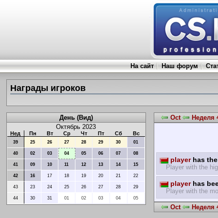
На сайт
Наш форум
Ста
Награды игроков
День (Вид)
Oct
Неделя 4
Октябрь 2023
Нед
Пн
Вт
Ср
Чт
Пт
Сб
Вс
39
25
26
27
28
29
30
01
40
02
03
04
05
06
07
08
player
has the 
41
09
10
11
12
13
14
15
Player with the hig
42
16
17
18
19
20
21
22
player
has bee
43
23
24
25
26
27
28
29
Player with the mo
44
30
31
01
02
03
04
05
Oct
Неделя 4