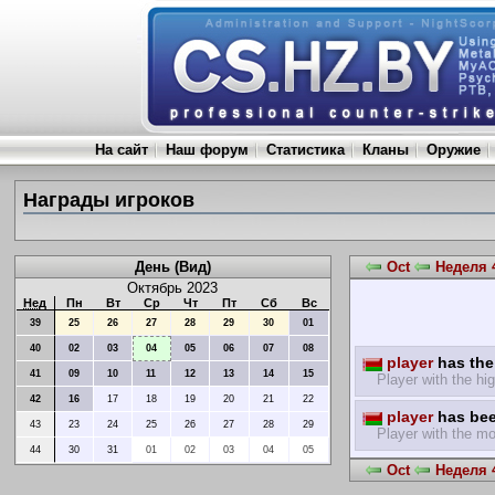
На сайт
Наш форум
Статистика
Кланы
Оружие
Награды игроков
День (Вид)
Oct
Неделя 4
Октябрь 2023
Нед
Пн
Вт
Ср
Чт
Пт
Сб
Вс
39
25
26
27
28
29
30
01
40
02
03
04
05
06
07
08
player
has the 
41
09
10
11
12
13
14
15
Player with the hig
42
16
17
18
19
20
21
22
player
has bee
43
23
24
25
26
27
28
29
Player with the mo
44
30
31
01
02
03
04
05
Oct
Неделя 4