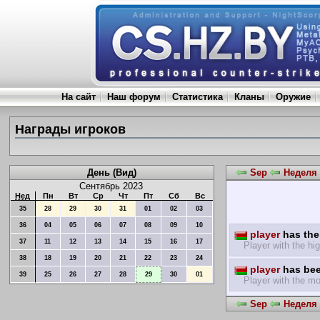
На сайт
Наш форум
Статистика
Кланы
Оружие
Награды игроков
День (Вид)
Sep
Неделя 
Сентябрь 2023
Нед
Пн
Вт
Ср
Чт
Пт
Сб
Вс
35
28
29
30
31
01
02
03
36
04
05
06
07
08
09
10
player
has the 
37
11
12
13
14
15
16
17
Player with the hig
38
18
19
20
21
22
23
24
player
has bee
39
25
26
27
28
29
30
01
Player with the mo
Sep
Неделя 