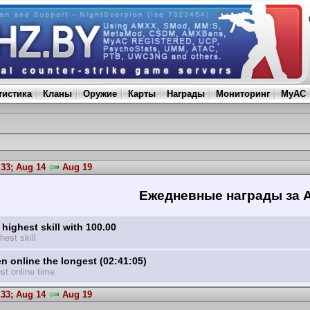
тистика
Кланы
Оружие
Карты
Награды
Мониторинг
MyAC
33; Aug 14
Aug 19
Ежедневные награды за A
highest skill with 100.00
hest skill
n online the longest (02:41:05)
st online time
33; Aug 14
Aug 19