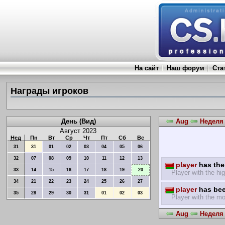
На сайт
Наш форум
Ста
Награды игроков
День (Вид)
Aug
Неделя 
Август 2023
Нед
Пн
Вт
Ср
Чт
Пт
Сб
Вс
31
31
01
02
03
04
05
06
32
07
08
09
10
11
12
13
player
has the 
33
14
15
16
17
18
19
20
Player with the hig
34
21
22
23
24
25
26
27
player
has bee
35
28
29
30
31
01
02
03
Player with the mo
Aug
Неделя 