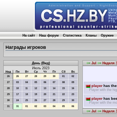
На сайт
Наш форум
Статистика
Кланы
Оружие
Награды игроков
День (Вид)
Jul
Неделя 3
Июль 2023
Нед
Пн
Вт
Ср
Чт
Пт
Сб
Вс
26
26
27
28
29
30
01
02
27
03
04
05
06
07
08
09
player
has the 
28
10
11
12
13
14
15
16
Player with the hig
29
17
18
19
20
21
22
23
player
has bee
30
24
25
26
27
28
29
30
Player with the mo
31
31
01
02
03
04
05
06
Jul
Неделя 3