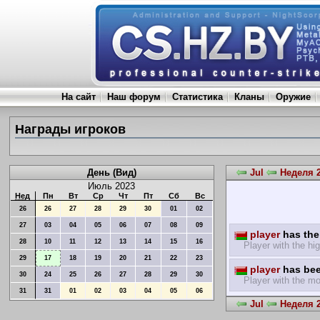
На сайт
Наш форум
Статистика
Кланы
Оружие
Награды игроков
День (Вид)
Jul
Неделя 2
Июль 2023
Нед
Пн
Вт
Ср
Чт
Пт
Сб
Вс
26
26
27
28
29
30
01
02
27
03
04
05
06
07
08
09
player
has the 
28
10
11
12
13
14
15
16
Player with the hig
29
17
18
19
20
21
22
23
player
has bee
30
24
25
26
27
28
29
30
Player with the mo
31
31
01
02
03
04
05
06
Jul
Неделя 2